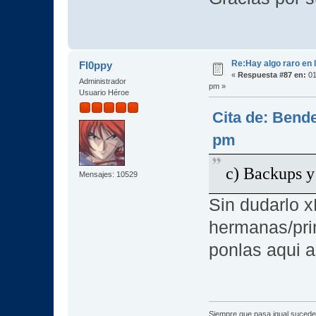
Re:Hay algo raro en l
Fl0ppy
«
Respuesta #87 en:
01
Administrador
pm »
Usuario Héroe
Cita de: Bende
pm
c) Backups y
Mensajes: 10529
Sin dudarlo x
hermanas/pri
ponlas aqui a
Siempre que pasa igual sucede