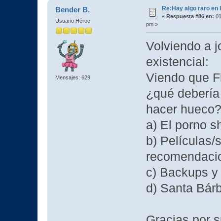
Re:Hay algo raro en l
Bender B.
«
Respuesta #86 en:
01
Usuario Héroe
pm »
Volviendo a j
existencial:
Viendo que F
Mensajes: 629
¿qué debería 
hacer hueco
a) El porno 
b) Películas/
recomendaci
c) Backups y
d) Santa Bár
Gracias por 