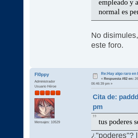
empleado y al
normal es pe
No disimules
este foro.
Re:Hay algo raro en l
Fl0ppy
«
Respuesta #82 en:
26
Administrador
06:46:39 pm »
Usuario Héroe
Cita de: padd
pm
tus poderes s
Mensajes: 10529
¿"poderes"? l