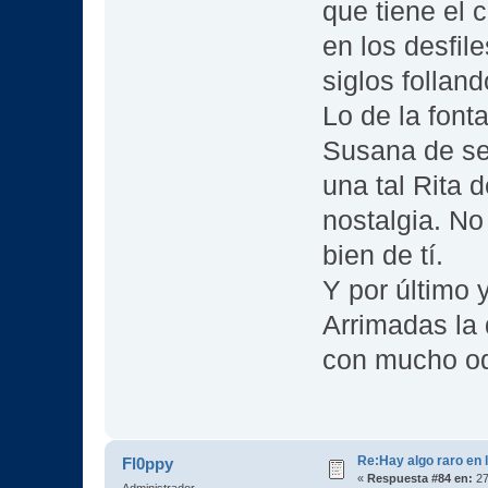
que tiene el 
en los desfil
siglos follan
Lo de la font
Susana de se
una tal Rita 
nostalgia. N
bien de tí.
Y por último 
Arrimadas la
con mucho od
Re:Hay algo raro en l
Fl0ppy
«
Respuesta #84 en:
27
Administrador