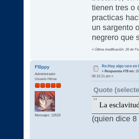
tienen tres o
practicas haci
un sargento 
negrero que s
«
Última modificación: 26 de F
Re:Hay algo raro en l
Fl0ppy
«
Respuesta #78 en:
26
Administrador
06:15:21 pm »
Usuario Héroe
Quote (selecte
La esclavitud
Mensajes: 10529
(quien dice 8