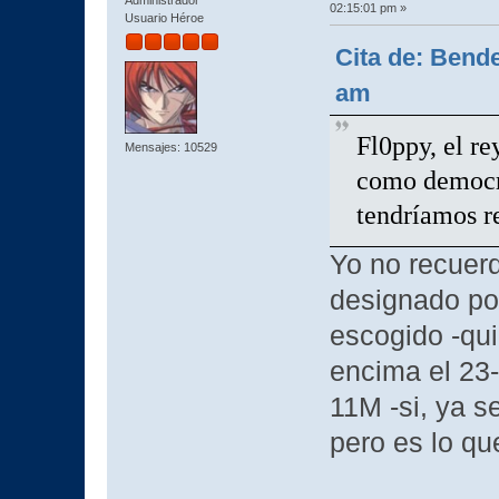
02:15:01 pm »
Usuario Héroe
Cita de: Bende
am
Fl0ppy, el re
Mensajes: 10529
como democrá
tendríamos re
Yo no recuerd
designado por
escogido -qui
encima el 23-
11M -si, ya s
pero es lo qu