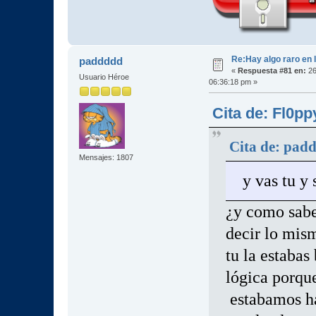
Re:Hay algo raro en l
paddddd
«
Respuesta #81 en:
26
Usuario Héroe
06:36:18 pm »
Cita de: Fl0pp
Cita de: pad
Mensajes: 1807
y vas tu y
¿y como sabe
decir lo mis
tu la estaba
lógica porqu
estabamos h