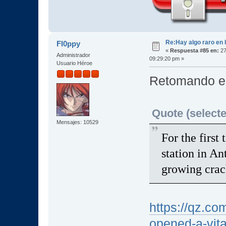
Re:Hay algo raro en l
Fl0ppy
«
Respuesta #85 en:
27
Administrador
09:29:20 pm »
Usuario Héroe
Retomando el 
Quote (selecte
Mensajes: 10529
For the first 
station in An
growing crack
https://qz.com
opened-a-vital