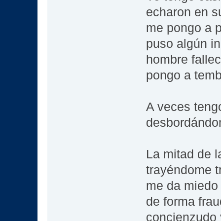
echaron en s
me pongo a p
puso algún in
hombre fallec
pongo a temb
A veces tengo
desbordándom
La mitad de 
trayéndome tr
me da miedo 
de forma fra
concienzudo y