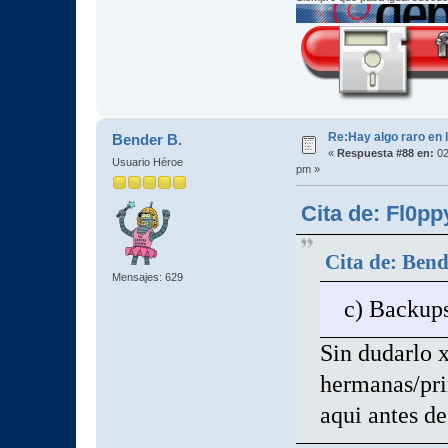
Re:Hay algo raro en l
Bender B.
«
Respuesta #88 en:
02
Usuario Héroe
pm »
Cita de: Fl0p
Cita de: Bend
Mensajes: 629
c) Backup
Sin dudarlo x
hermanas/pri
aqui antes de