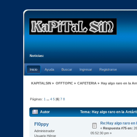
Noticias:
Inicio
Ayuda
Buscar
Ingresar
Registrarse
KAPITALSIN
»
OFFTOPIC
»
CAFETERIA
»
Hay algo raro en la An
Páginas:
1
...
4
5
[
6
]
7
8
Autor
Tema: Hay algo raro en la Antár
Re:Hay algo raro en l
Fl0ppy
«
Respuesta #75 en:
26
Administrador
05:52:30 pm »
Usuario Héroe