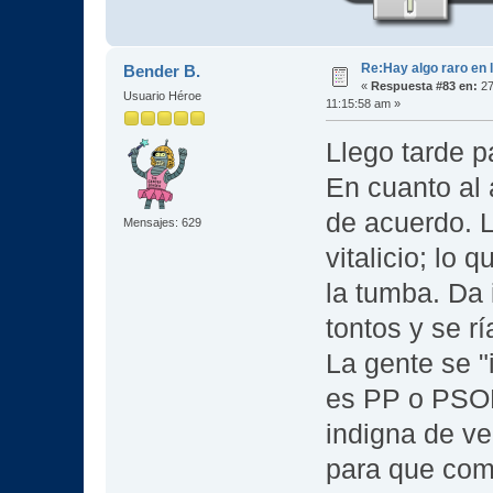
Re:Hay algo raro en l
Bender B.
«
Respuesta #83 en:
27
Usuario Héroe
11:15:58 am »
Llego tarde pa
En cuanto al 
de acuerdo. 
Mensajes: 629
vitalicio; lo 
la tumba. Da 
tontos y se r
La gente se "
es PP o PSOE
indigna de ve
para que com