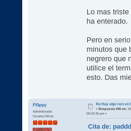
Lo mas triste
ha enterado.
Pero en seri
minutos que 
negrero que n
utilice el ter
esto. Das m
Re:Hay algo raro en l
Fl0ppy
«
Respuesta #80 en:
26
Administrador
06:26:35 pm »
Usuario Héroe
Cita de: padd