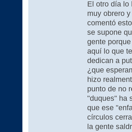
El otro día l
muy obrero y
comentó esto
se supone que
gente porque 
aquí lo que t
dedican a put
¿que esperamo
hizo realmen
punto de no r
"duques" ha s
que ese "enfa
círculos cerr
la gente sald