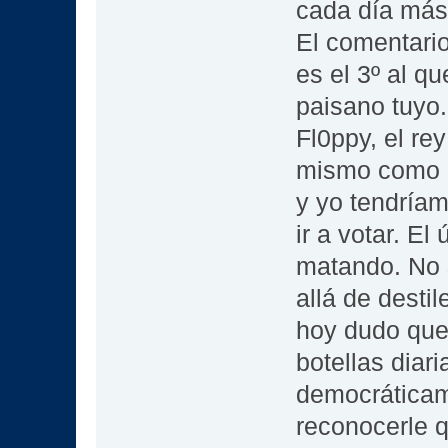
cada día más 
El comentario
es el 3º al q
paisano tuyo.
Fl0ppy, el rey
mismo como d
y yo tendríam
ir a votar. El
matando. No 
allá de desti
hoy dudo que
botellas diar
democráticam
reconocerle q