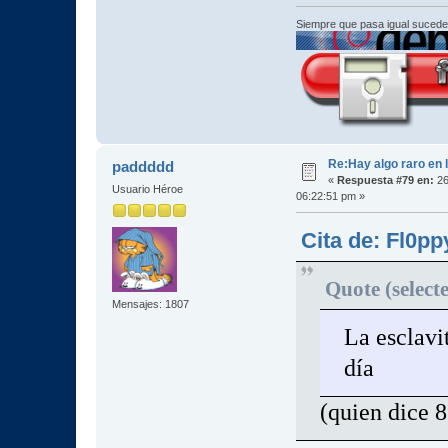
Siempre que pasa igual sucede
Re:Hay algo raro en l
paddddd
«
Respuesta #79 en:
26
Usuario Héroe
06:22:51 pm »
Cita de: Fl0pp
Quote (select
Mensajes: 1807
La esclavit
día
(quien dice 8