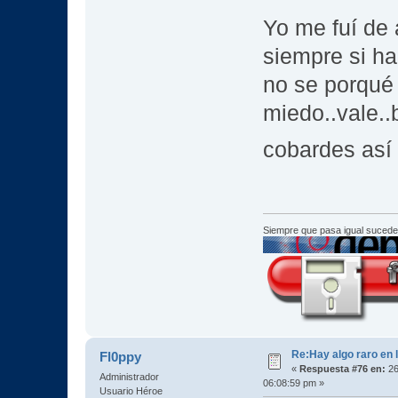
Yo me fuí de 
siempre si ha
no se porqué 
miedo..vale..
cobardes así
Siempre que pasa igual sucede
Re:Hay algo raro en l
Fl0ppy
«
Respuesta #76 en:
26
Administrador
06:08:59 pm »
Usuario Héroe