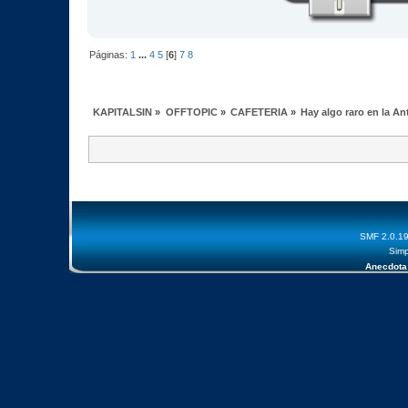
Páginas:
1
...
4
5
[
6
]
7
8
KAPITALSIN
»
OFFTOPIC
»
CAFETERIA
»
Hay algo raro en la An
SMF 2.0.1
Simp
Anecdota