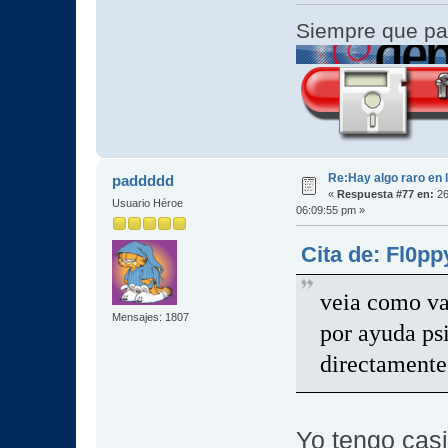
Siempre que pa
Re:Hay algo raro en l
paddddd
«
Respuesta #77 en:
26
Usuario Héroe
06:09:55 pm »
Cita de: Fl0pp
veia como va
Mensajes: 1807
por ayuda ps
directamente
Yo tengo cas