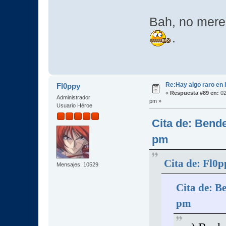
Bah, no mere
.
Re:Hay algo raro en l
Fl0ppy
«
Respuesta #89 en:
02
Administrador
pm »
Usuario Héroe
Cita de: Bende
pm
Cita de: Fl0
Mensajes: 10529
Cita de: B
pm