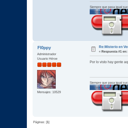
Siempre que pasa igual su
Re:Misterio en Ve
Fl0ppy
«
Respuesta #1 en:
Administrador
Usuario Héroe
Por lo visto hay gente a
Siempre que pasa igual su
Mensajes: 10529
Páginas: [
1
]