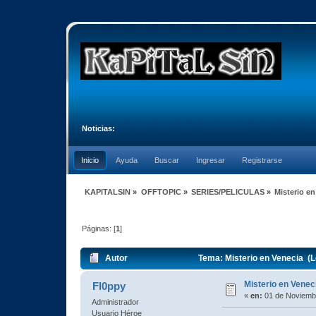
Noticias:
Inicio
Ayuda
Buscar
Ingresar
Registrarse
KAPITALSIN
»
OFFTOPIC
»
SERIES/PELICULAS
»
Misterio en
Páginas: [
1
]
Autor
Tema: Misterio en Venecia (L
Misterio en Venec
Fl0ppy
«
en:
01 de Noviembr
Administrador
Usuario Héroe