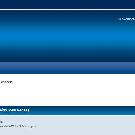
Bienvenido(
 Venecia
eído 5508 veces)
ia
e de 2023, 03:56:35 pm »