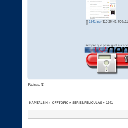
1941.jpg
(110.28 kB, 808x11
Siempre que pasa igual sucede
Páginas: [
1
]
KAPITALSIN
»
OFFTOPIC
»
SERIES/PELICULAS
»
1941