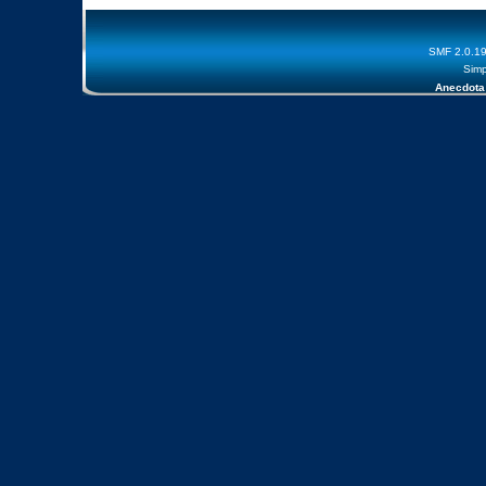
SMF 2.0.1
Simp
Anecdota