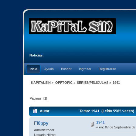
Noticias:
Inicio
Ayuda
Buscar
Ingresar
Registrarse
KAPITALSIN
»
OFFTOPIC
»
SERIES/PELICULAS
»
1941
Páginas: [
1
]
Autor
Tema: 1941 (Leído 5585 veces)
1941
Fl0ppy
«
en:
07 de Septiembre de
Administrador
Usuario Héroe