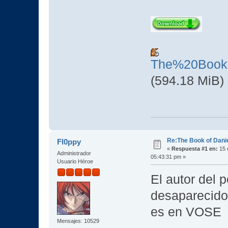
The%20Book
(594.18 MiB)
Re:The Book of Dani
Fl0ppy
«
Respuesta #1 en:
15 
Administrador
05:43:31 pm »
Usuario Héroe
El autor del 
desaparecido
es en VOSE
Mensajes: 10529