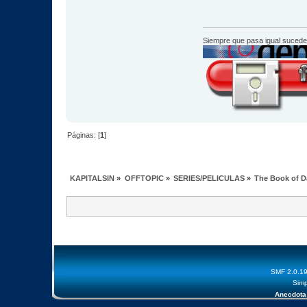
Siempre que pasa igual sucede
Páginas: [
1
]
KAPITALSIN
»
OFFTOPIC
»
SERIES/PELICULAS
»
The Book of D
SMF 2.0.1
Simp
Anecdota