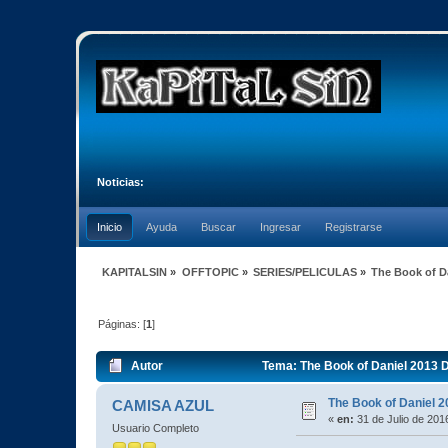
Noticias:
Inicio
Ayuda
Buscar
Ingresar
Registrarse
KAPITALSIN
»
OFFTOPIC
»
SERIES/PELICULAS
»
The Book of D
Páginas: [
1
]
Autor
Tema: The Book of Daniel 2013 
The Book of Daniel 
CAMISA AZUL
«
en:
31 de Julio de 201
Usuario Completo