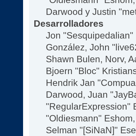
Darwood y Justin "me
Desarrolladores
Jon "Sesquipedalian" S
González, John "live
Shawn Bulen, Norv, Aa
Bjoern "Bloc" Kristia
Hendrik Jan "Compuar
Darwood, Juan "JayBa
"RegularExpression" 
"Oldiesmann" Eshom, M
Selman "[SiNaN]" Eser