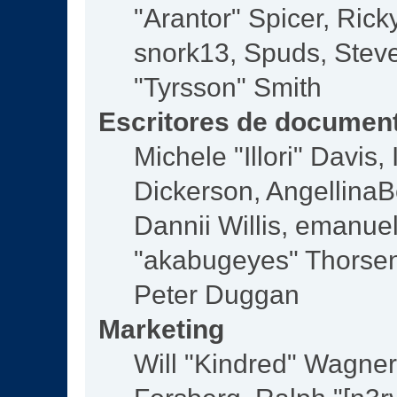
"Arantor" Spicer, Ric
snork13, Spuds, Steve
"Tyrsson" Smith
Escritores de documen
Michele "Illori" Davis
Dickerson, AngellinaBe
Dannii Willis, emanu
"akabugeyes" Thorsen,
Peter Duggan
Marketing
Will "Kindred" Wagne