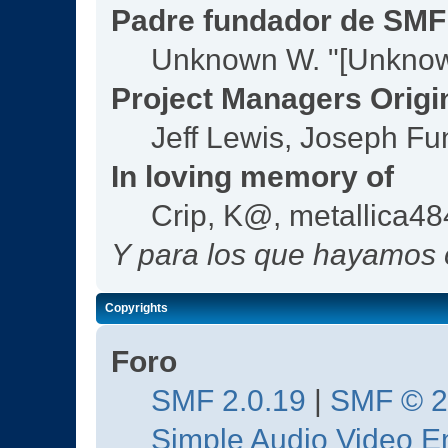
Padre fundador de SMF
Unknown W. "[Unknow
Project Managers Origi
Jeff Lewis, Joseph F
In loving memory of
Crip, K@, metallica4
Y para los que hayamos o
Copyrights
Foro
SMF 2.0.19
|
SMF © 
Simple Audio Video 