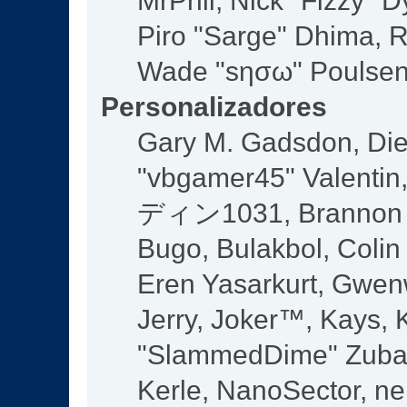
MrPhil, Nick "Fizzy" D
Piro "Sarge" Dhima, R
Wade "sησω" Poulsen,
Personalizadores
Gary M. Gadsdon, Die
"vbgamer45" Valentin,
ディン1031, Brannon "B
Bugo, Bulakbol, Colin
Eren Yasarkurt, Gwen
Jerry, Joker™, Kays, K
"SlammedDime" Zuba,
Kerle, NanoSector, ne