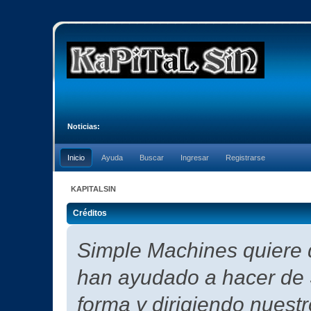
Noticias:
Inicio
Ayuda
Buscar
Ingresar
Registrarse
KAPITALSIN
Créditos
Simple Machines quiere d
han ayudado a hacer de 
forma y dirigiendo nuest