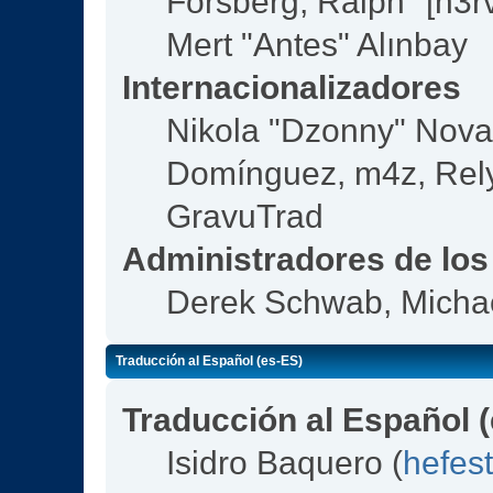
Forsberg, Ralph "[n3r
Mert "Antes" Alınbay
Internacionalizadores
Nikola "Dzonny" Nova
Domínguez, m4z, Rely
GravuTrad
Administradores de los
Derek Schwab, Michae
Traducción al Español (es-ES)
Traducción al Español 
Isidro Baquero (
hefes