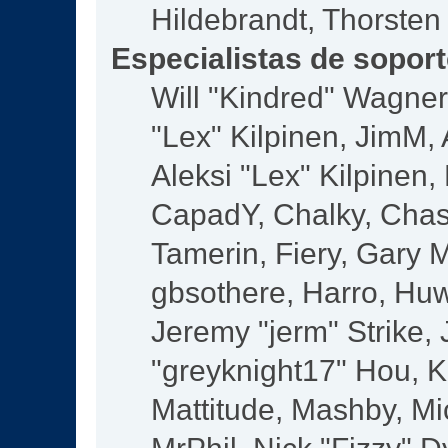
Hildebrandt, Thorsten
Especialistas de sopor
Will "Kindred" Wagner,
"Lex" Kilpinen, JimM, 
Aleksi "Lex" Kilpinen,
CapadY, Chalky, Chas
Tamerin, Fiery, Gary 
gbsothere, Harro, Huw
Jeremy "jerm" Strike,
"greyknight17" Hou, KG
Mattitude, Mashby, Mic