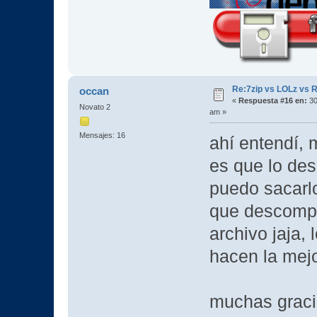
Re:7zip vs LOLz vs 
occan
«
Respuesta #16 en:
30
Novato 2
am »
Mensajes: 16
ahí entendí, 
es que lo de
puedo sacarlo
que descompr
archivo jaja, 
hacen la mejo
muchas graci