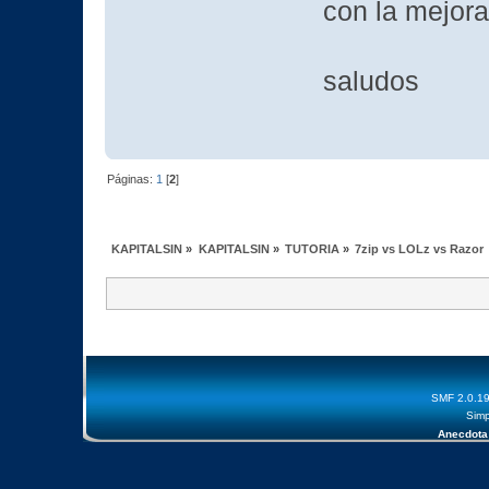
con la mejor
saludos
Páginas:
1
[
2
]
KAPITALSIN
»
KAPITALSIN
»
TUTORIA
»
7zip vs LOLz vs Razor
SMF 2.0.1
Simp
Anecdota