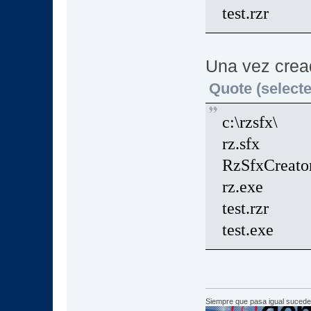
test.rzr
Una vez cread
Quote (selecte
c:\rzsfx\
rz.sfx
RzSfxCreato
rz.exe
test.rzr
test.exe
Siempre que pasa igual sucede