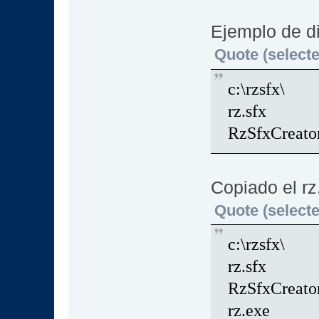
Ejemplo de di
Quote (selecte
c:\rzsfx\
rz.sfx
RzSfxCreato
Copiado el rz.
Quote (selecte
c:\rzsfx\
rz.sfx
RzSfxCreato
rz.exe