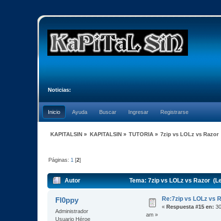
Noticias:
Inicio
Ayuda
Buscar
Ingresar
Registrarse
KAPITALSIN
»
KAPITALSIN
»
TUTORIA
»
7zip vs LOLz vs Razor
Páginas:
1
[
2
]
Autor
Tema: 7zip vs LOLz vs Razor (L
Re:7zip vs LOLz vs 
Fl0ppy
«
Respuesta #15 en:
30
Administrador
am »
Usuario Héroe