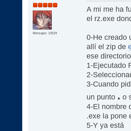
A mi me ha f
el rz.exe don
Mensajes: 10529
0-He creado u
allí el zip de
ese directorio
1-Ejecutado 
2-Selecciona
3-Cuando pide
.
un punto
o s
4-El nombre 
.exe la pone 
5-Y ya está