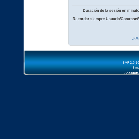
Duración de la sesión en minut
Recordar siempre Usuario/Contraseñ
¿Olv
SMF 2.0.1
Simp
Anecdota