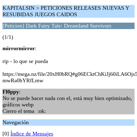
KAPITALSIN > PETICIONES RELEASES NUEVAS Y
RESUBIDAS JUEGOS CAIDOS
[Peticion] Dark Fairy Tale: Dreamland Survivors
(1/1)
mirrormirror
:
rip - lo que se pueda
https://mega.nz/file/20xH0bRQ#g06ECktChKiJj60iLA6Oj
mwRa0bYRfLmw
Fl0ppy
:
No se puede hacer nada con el, está muy bien optimizado,
gráficos webp
Cierro el tema :ok:
Navegación
[0]
Índice de Mensajes