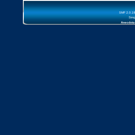
SMF 2.0.1
Simp
Anecdota