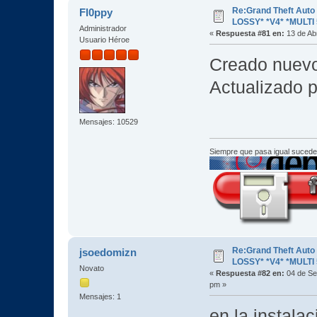
Re:Grand Theft Aut
Fl0ppy
LOSSY* *V4* *MULTI 
Administrador
«
Respuesta #81 en:
13 de Abr
Usuario Héroe
Creado nuev
Actualizado p
Mensajes: 10529
Siempre que pasa igual sucede
Re:Grand Theft Aut
jsoedomizn
LOSSY* *V4* *MULTI 
Novato
«
Respuesta #82 en:
04 de Se
pm »
Mensajes: 1
en la instala