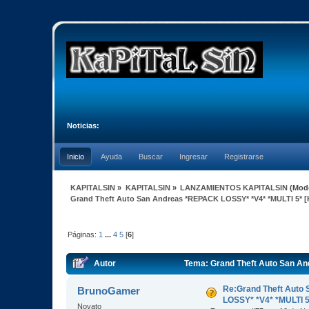
Noticias:
Inicio
Ayuda
Buscar
Ingresar
Registrarse
KAPITALSIN
»
KAPITALSIN
»
LANZAMIENTOS KAPITALSIN
(Mod
Grand Theft Auto San Andreas *REPACK LOSSY* *V4* *MULTI 5* [
Páginas:
1
...
4
5
[
6
]
Autor
Tema: Grand Theft Auto San An
veces)
Re:Grand Theft Auto
BrunoGamer
LOSSY* *V4* *MULTI 5
Novato