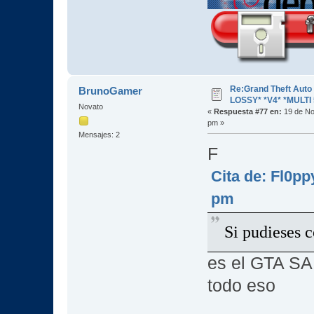
Re:Grand Theft Aut
BrunoGamer
LOSSY* *V4* *MULTI 
Novato
«
Respuesta #77 en:
19 de No
pm »
Mensajes: 2
F
Cita de: Fl0p
pm
Si pudieses c
es el GTA SA,
todo eso