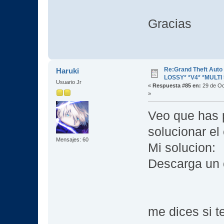
Gracias
Re:Grand Theft Aut
Haruki
LOSSY* *V4* *MULTI 
Usuario Jr
«
Respuesta #85 en:
29 de Oc
»
Veo que has 
solucionar el 
Mensajes: 60
Mi solucion:
Descarga un 
me dices si t