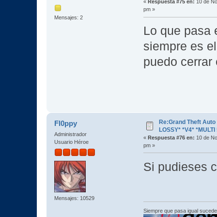
«
Respuesta #75 en:
10 de No
pm »
Mensajes: 2
Lo que pasa 
siempre es e
puedo cerrar
Re:Grand Theft Aut
Fl0ppy
LOSSY* *V4* *MULTI 
Administrador
«
Respuesta #76 en:
10 de No
Usuario Héroe
pm »
Si pudieses c
Mensajes: 10529
Siempre que pasa igual sucede