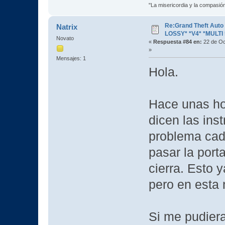
"La misericordia y la compasión 
Re:Grand Theft Aut
Natrix
LOSSY* *V4* *MULTI 
Novato
«
Respuesta #84 en:
22 de Oc
»
Mensajes: 1
Hola.
Hace unas ho
dicen las ins
problema cad
pasar la port
cierra. Esto 
pero en esta
Si me pudier