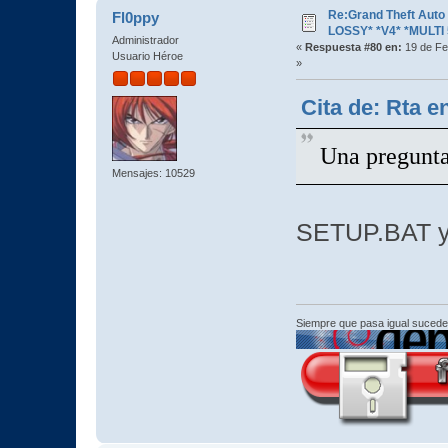
Re:Grand Theft Aut
Fl0ppy
LOSSY* *V4* *MULTI 
Administrador
«
Respuesta #80 en:
19 de Fe
Usuario Héroe
»
Cita de: Rta e
Una pregunta
Mensajes: 10529
SETUP.BAT y 
Siempre que pasa igual sucede