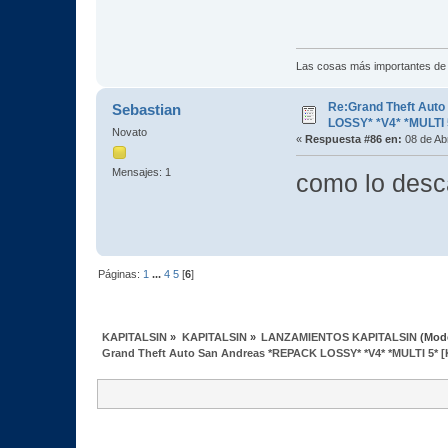
Las cosas más importantes de
Re:Grand Theft Aut
Sebastian
LOSSY* *V4* *MULTI 
Novato
«
Respuesta #86 en:
08 de Abr
Mensajes: 1
como lo desc
Páginas:
1
...
4
5
[
6
]
KAPITALSIN
»
KAPITALSIN
»
LANZAMIENTOS KAPITALSIN
(Mod
Grand Theft Auto San Andreas *REPACK LOSSY* *V4* *MULTI 5* [