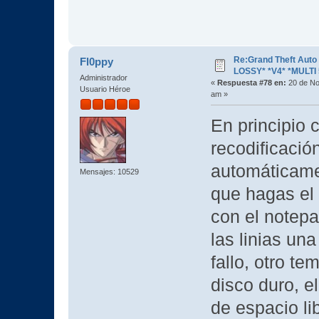
Re:Grand Theft Aut
Fl0ppy
LOSSY* *V4* *MULTI 
Administrador
«
Respuesta #78 en:
20 de No
Usuario Héroe
am »
En principio
recodificació
automáticame
Mensajes: 10529
que hagas el 
con el notepa
las linias un
fallo, otro t
disco duro, e
de espacio li