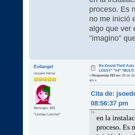
proceso. Es m
no me inició 
algo que ver 
"imagino" que
Re:Grand Theft Aut
Evilangel
LOSSY* *V4* *MULTI 
Usuario Héroe
«
Respuesta #83 en:
05 de Se
am »
Cita de: jsoe
08:56:37 pm
Mensajes: 865
"Lesbian Leecher"
en la instala
proceso. Es 