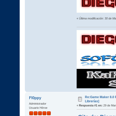
«
Última modificación: 30 de M
Re:Game Maker 8.0 P
Fl0ppy
Librerías]
Administrador
«
Respuesta #1 en:
29 de Mar
Usuario Héroe