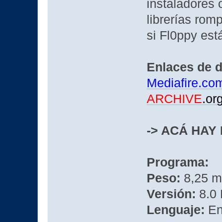
instaladores
librerías rom
si Fl0ppy es
Enlaces de 
Mediafire.co
ARCHIVE
.or
-> ACÁ HAY
Programa:
Peso:
8,25 m
Versión:
8.0 
Lenguaje:
En