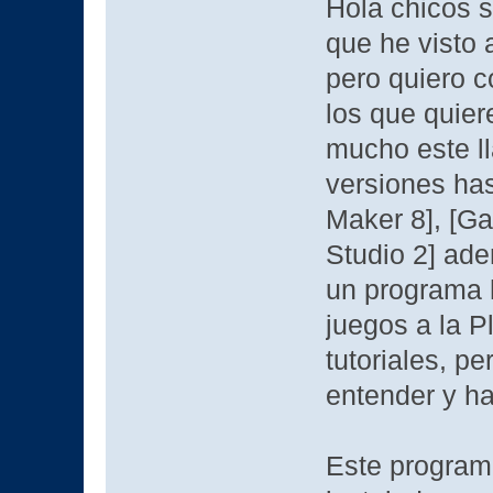
Hola chicos 
que he visto 
pero quiero c
los que quier
mucho este l
versiones ha
Maker 8], [G
Studio 2] ad
un programa 
juegos a la P
tutoriales, p
entender y h
Este program