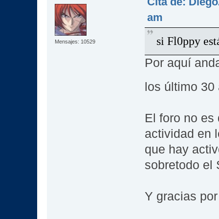
Cita de: Dieg
am
si Fl0ppy es
Mensajes: 10529
Por aquí and
los último 3
El foro no e
actividad en 
que hay acti
sobretodo el
Y gracias por