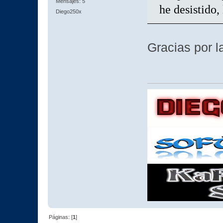
Mensajes: 5
he desistido
Diego250x
Gracias por l
Páginas: [
1
]