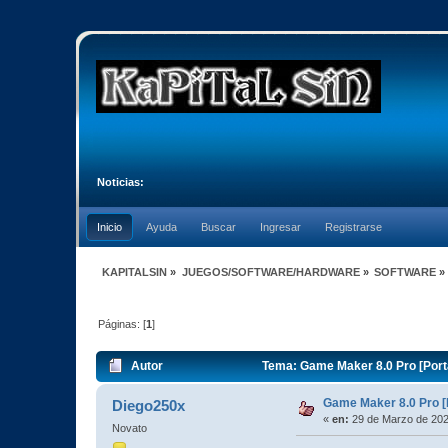
Noticias:
Inicio
Ayuda
Buscar
Ingresar
Registrarse
KAPITALSIN
»
JUEGOS/SOFTWARE/HARDWARE
»
SOFTWARE
»
Páginas: [
1
]
Autor
Tema: Game Maker 8.0 Pro [Porta
Game Maker 8.0 Pro [P
Diego250x
«
en:
29 de Marzo de 202
Novato