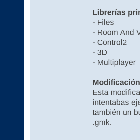
Librerías pri
- Files
- Room And 
- Control2
- 3D
- Multiplayer
Modificación
Esta modific
intentabas ej
también un b
.gmk.