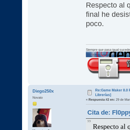
Respecto al q
final he desi
poco.
Siempre que pasa igual sucede
Re:Game Maker 8.0 P
Diego250x
Librerías]
Novato
«
Respuesta #2 en:
29 de Mar
Cita de: Fl0p
Respecto al q