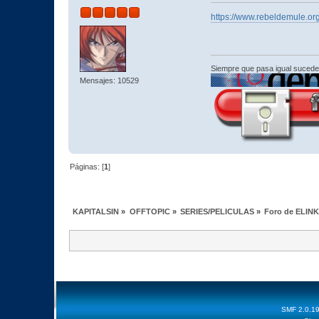
https://www.rebeldemule.org
Siempre que pasa igual sucede
Mensajes: 10529
Páginas: [
1
]
KAPITALSIN
»
OFFTOPIC
»
SERIES/PELICULAS
»
Foro de ELINKS
SMF 2.0.1