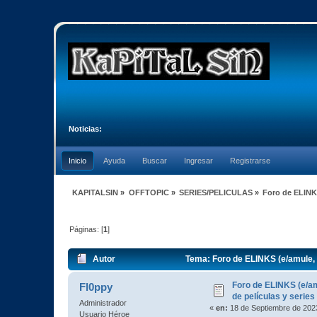
Noticias:
Inicio
Ayuda
Buscar
Ingresar
Registrarse
KAPITALSIN
»
OFFTOPIC
»
SERIES/PELICULAS
»
Foro de ELINKS
Páginas: [
1
]
Autor
Tema: Foro de ELINKS (e/amule, 
Foro de ELINKS (e/a
Fl0ppy
de películas y series
Administrador
«
en:
18 de Septiembre de 2023
Usuario Héroe