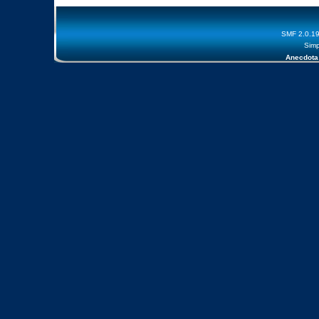
SMF 2.0.1
Simp
Anecdota