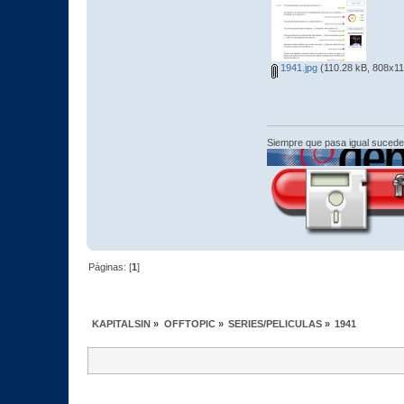
1941.jpg
(110.28 kB, 808x11
Siempre que pasa igual sucede
Páginas: [
1
]
KAPITALSIN
»
OFFTOPIC
»
SERIES/PELICULAS
»
1941