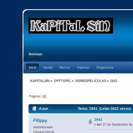
Noticias:
Inicio
Ayuda
Buscar
Ingresar
Registrarse
KAPITALSIN
»
OFFTOPIC
»
SERIES/PELICULAS
»
1941
Páginas: [
1
]
Autor
Tema: 1941 (Leído 5622 veces)
1941
Fl0ppy
«
en:
07 de Septiembre de
Administrador
Usuario Héroe