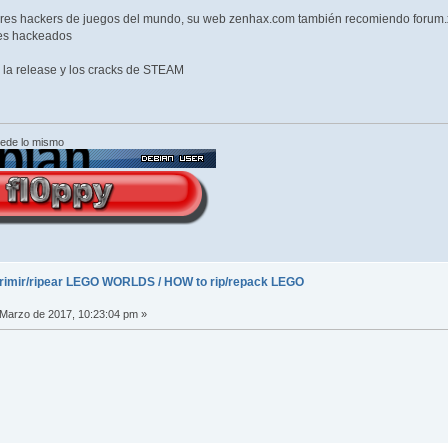
jores hackers de juegos del mundo, su web zenhax.com también recomiendo forum
bles hackeados
 la release y los cracks de STEAM
cede lo mismo
imir/ripear LEGO WORLDS / HOW to rip/repack LEGO
Marzo de 2017, 10:23:04 pm »