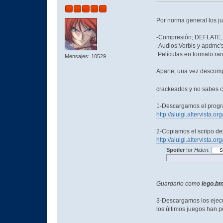
Por norma general los j
-Compresión; DEFLATE,
-Audios:Vorbis y apdmc'
.Películas en formato rar
Mensajes: 10529
Aparte, una vez descompr
crackeados y no sabes c
1-Descargamos el pro
http://aluigi.altervista.o
2-Copiamos el scripo d
http://aluigi.altervista.
Spoiler
for
Hiden
:
Guardarlo como
lego.b
3-Descargamos los ejecu
los últimos juegos han pu