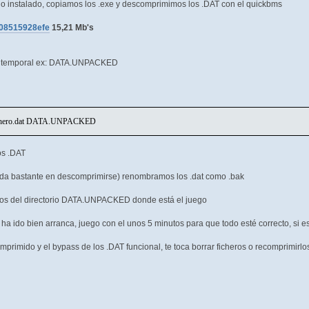
o instalado, copiamos los .exe y descomprimimos los .DAT con el quickbms
d08515928efe
15,21 Mb's
io temporal ex: DATA.UNPACKED
ichero.dat DATA.UNPACKED
os .DAT
arda bastante en descomprimirse) renombramos los .dat como .bak
os del directorio DATA.UNPACKED donde está el juego
 ha ido bien arranca, juego con el unos 5 minutos para que todo esté correcto, si es
mprimido y el bypass de los .DAT funcional, te toca borrar ficheros o recomprimirlo