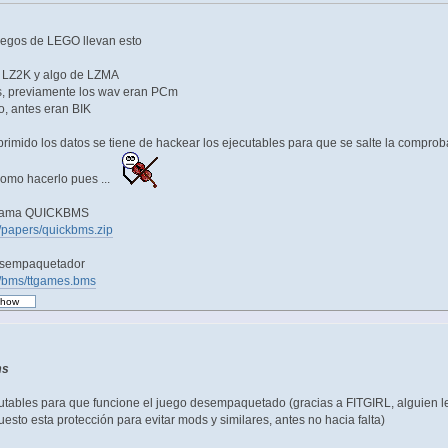
uegos de LEGO llevan esto
 LZ2K y algo de LZMA
s, previamente los wav eran PCm
o, antes eran BIK
imido los datos se tiene de hackear los ejecutables para que se salte la comprobac
omo hacerlo pues ...
grama QUICKBMS
rg/papers/quickbms.zip
esempaquetador
org/bms/ttgames.bms
ms
tables para que funcione el juego desempaquetado (gracias a FITGIRL, alguien le 
esto esta protección para evitar mods y similares, antes no hacia falta)