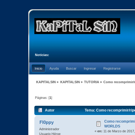
Noticias:
Inicio
Ayuda
Buscar
Ingresar
Registrarse
KAPITALSIN
»
KAPITALSIN
»
TUTORIA
»
Como recomprimir/
Páginas: [
1
]
Autor
Tema: Como recomprimir/rip
Como recomprimi
Fl0ppy
WORLDS
Administrador
«
en:
11 de Marzo de 2017,
Usuario Héroe