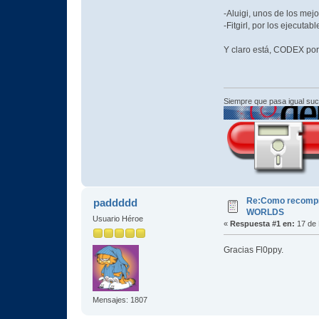
-Aluigi, unos de los me
-Fitgirl, por los ejecuta
Y claro está, CODEX por
Siempre que pasa igual su
Re:Como recompr
paddddd
WORLDS
Usuario Héroe
«
Respuesta #1 en:
17 de 
Gracias Fl0ppy.
Mensajes: 1807