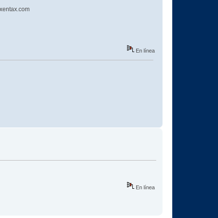
.xentax.com
En línea
En línea