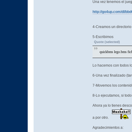
Una vez tenemos el jueg
http://go4up.com/dl/bb
4-Creamos un director
5-Escribimos
Quote (selected)
quickbms lego.bms f
Lo hacemos con todos l
6-Una vez finalizado (t
7-Movemos los contenid
8-Lo ejecutamos, si todo
Ahora ya lo tienes desco
a por otro.
Agradecimientos a: