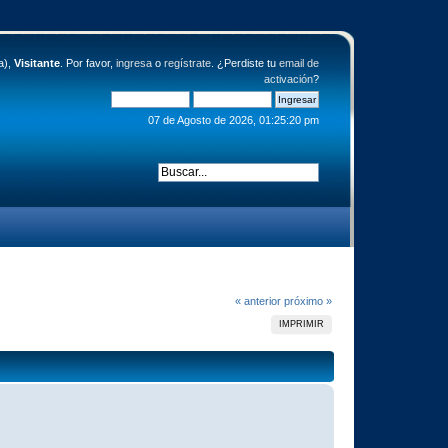
a),
Visitante
. Por favor,
ingresa
o
regístrate
. ¿Perdiste tu
email de
activación
?
07 de Agosto de 2026, 01:25:20 pm
« anterior
próximo »
IMPRIMIR