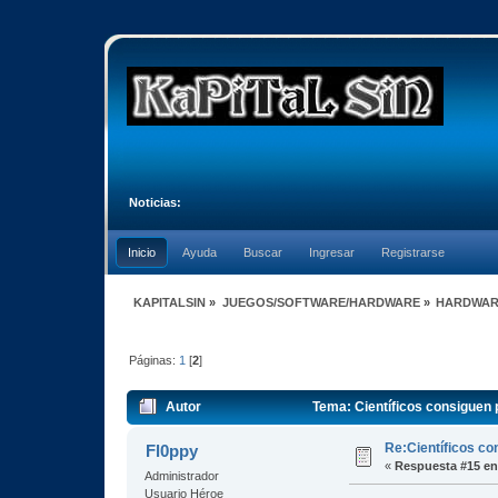
Noticias:
Inicio
Ayuda
Buscar
Ingresar
Registrarse
KAPITALSIN
»
JUEGOS/SOFTWARE/HARDWARE
»
HARDWA
Páginas:
1
[
2
]
Autor
Tema: Científicos consiguen 
Re:Científicos co
Fl0ppy
«
Respuesta #15 en
Administrador
Usuario Héroe