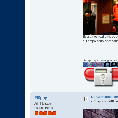
Esta ya es realidad, se
el tiempo seria necesari
Siempre que pasa igual su
Re:Científicos co
Fl0ppy
«
Respuesta #16 en
Administrador
Usuario Héroe