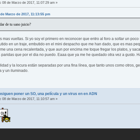
:
08 de Marzo de 2017, 11:07:29 am »
 de Marzo de 2017, 11:13:55 pm
ar de tu sano juicio?
 mas vueltas. Si yo soy el primero en reconocer que entro al foro a soltar un po
utido en un traje, embutido en el mini despacho que me han dado, que es mas peq
me una cena recalentada, y que aun por encima me toque fregar los platos, y sacar
las paridas que por el dia no puedo. Eaaa que ya me he quedado otra vez a gusto. H
lidad y la locura están separadas por una fina línea, que tanto unos como otros, gen
a y un iluminado.
nsiguen poner un SO, una película y un virus en en ADN
:
08 de Marzo de 2017, 11:10:57 am »