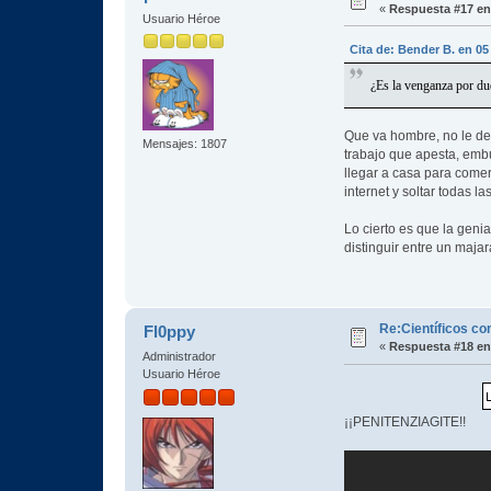
«
Respuesta #17 en
Usuario Héroe
Cita de: Bender B. en 05
¿Es la venganza por dud
Que va hombre, no le des
Mensajes: 1807
trabajo que apesta, emb
llegar a casa para comer
internet y soltar todas 
Lo cierto es que la genia
distinguir entre un majar
Re:Científicos co
Fl0ppy
«
Respuesta #18 en
Administrador
Usuario Héroe
¡¡PENITENZIAGITE!!