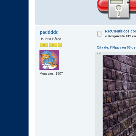
Re:Científicos co
paddddd
«
Respuesta #19 en
Usuario Héroe
Cita de: Fl0ppy en 06 d
Mensajes: 1807