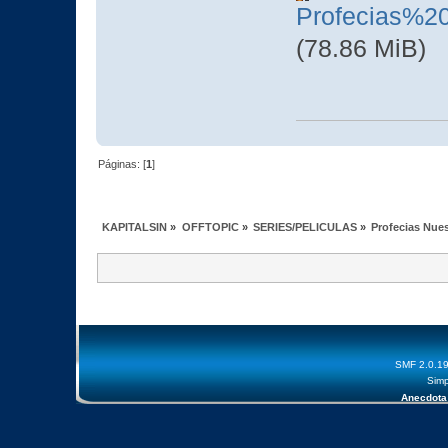
Profecias%
(78.86 MiB)
Páginas: [
1
]
KAPITALSIN
»
OFFTOPIC
»
SERIES/PELICULAS
»
Profecias Nues
SMF 2.0.1
Simp
Anecdota