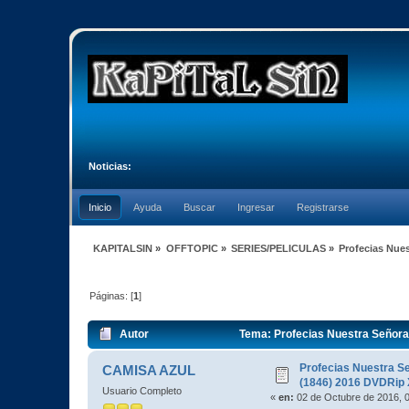
Noticias:
Inicio
Ayuda
Buscar
Ingresar
Registrarse
KAPITALSIN
»
OFFTOPIC
»
SERIES/PELICULAS
»
Profecias Nues
Páginas: [
1
]
Autor
Tema: Profecias Nuestra Señora 
Profecias Nuestra Se
CAMISA AZUL
(1846) 2016 DVDRip 
Usuario Completo
«
en:
02 de Octubre de 2016, 