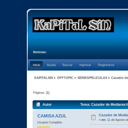
Noticias:
Inicio
Ayuda
Buscar
Ingresar
Registrarse
KAPITALSIN
»
OFFTOPIC
»
SERIES/PELICULAS
»
Cazador d
Páginas: [
1
]
Autor
Tema: Cazador de Medianoch
Cazador de Medi
CAMISA AZUL
«
en:
11 de Agosto d
Usuario Completo