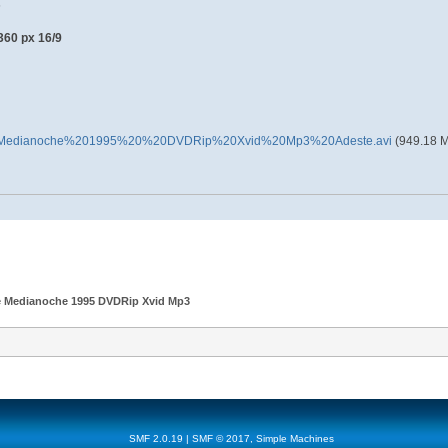
s
360 px 16/9
Medianoche%201995%20%20DVDRip%20Xvid%20Mp3%20Adeste.avi
(949.18 M
e Medianoche 1995 DVDRip Xvid Mp3
SMF 2.0.19
|
SMF © 2017
,
Simple Machines