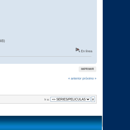
iB)
En línea
IMPRIMIR
« anterior
próximo »
Ir a: