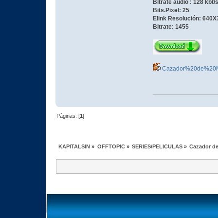
Bitrate audio : 128 kbt/
Bits.Pixel: 25
Elink Resolución: 640X
Bitrate: 1455
Cazador%20de%20
Páginas: [
1
]
KAPITALSIN
»
OFFTOPIC
»
SERIES/PELICULAS
»
Cazador d