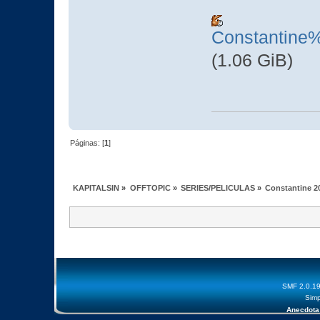
Constantin
(1.06 GiB)
Páginas: [
1
]
KAPITALSIN
»
OFFTOPIC
»
SERIES/PELICULAS
»
Constantine 2
SMF 2.0.1
Simp
Anecdota