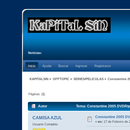
Noticias:
Inicio
Ayuda
Buscar
Ingresar
Registrarse
KAPITALSIN
»
OFFTOPIC
»
SERIES/PELICULAS
»
Constantine 2
Páginas: [
1
]
Autor
Tema: Constantine 2005 DVDRip 
Constantine 2005 D
CAMISA AZUL
«
en:
17 de Febrero de 
Usuario Completo