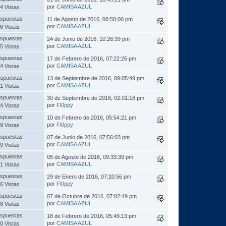
por
CAMISA AZUL
4 Vistas
spuestas
11 de Agosto de 2016, 08:50:00 pm
por
CAMISA AZUL
6 Vistas
spuestas
24 de Junio de 2016, 10:26:39 pm
por
CAMISA AZUL
5 Vistas
spuestas
17 de Febrero de 2016, 07:22:26 pm
por
CAMISA AZUL
4 Vistas
spuestas
13 de Septiembre de 2016, 09:05:49 pm
por
CAMISA AZUL
1 Vistas
spuestas
30 de Septiembre de 2016, 02:01:18 pm
por
Fl0ppy
4 Vistas
spuestas
10 de Febrero de 2016, 05:54:21 pm
por
Fl0ppy
9 Vistas
spuestas
07 de Junio de 2016, 07:56:03 pm
por
CAMISA AZUL
9 Vistas
spuestas
05 de Agosto de 2016, 09:33:39 pm
por
CAMISA AZUL
1 Vistas
spuestas
29 de Enero de 2016, 07:20:56 pm
por
Fl0ppy
6 Vistas
spuestas
07 de Octubre de 2016, 07:02:49 pm
por
CAMISA AZUL
8 Vistas
spuestas
18 de Febrero de 2016, 05:49:13 pm
por
CAMISA AZUL
0 Vistas