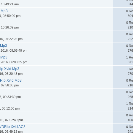
, 10:49:21 am
314
d Mp3
0 Re
6, 08:50:00 pm
304
0 Re
, 10:26:39 pm
210
0 Re
16, 07:22:26 pm
222
d Mp3
0 Re
 2016, 09:05:49 pm
276
d Mp3
1 Re
 2016, 06:00:35 pm
371
Rip Xvid Mp3
1 Re
16, 05:20:43 pm
270
DRip Xvid Mp3
0 Re
, 07:56:03 pm
216
0 Re
6, 09:33:39 pm
268
1 Re
, 03:12:50 pm
214
0 Re
16, 07:02:49 pm
400
DVDRip Xvid AC3
0 Re
16, 05:49:13 pm
241