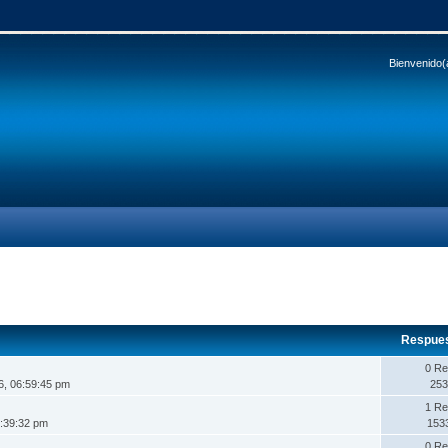
Bienvenido(
Respue
0 Re
6, 06:59:45 pm
253
1 Re
1:39:32 pm
153
0 Re