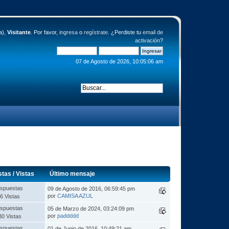
a),
Visitante
. Por favor,
ingresa
o
regístrate
. ¿Perdiste tu
email de
activación
?
07 de Agosto de 2026, 10:05:06 am
stas
/
Vistas
Último mensaje
spuestas
09 de Agosto de 2016, 06:59:45 pm
por
CAMISA AZUL
6 Vistas
spuestas
05 de Marzo de 2024, 03:24:09 pm
por
paddddd
30 Vistas
spuestas
01 de Junio de 2016, 10:49:21 am