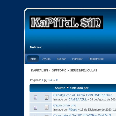
Noticias:
Inicio
Ayuda
Buscar
Ingresar
Registrarse
KAPITALSIN
»
OFFTOPIC
»
SERIES/PELICULAS
Páginas:
1
[
2
]
3
4
...
11
Asunto
/
Iniciado por
Cabalga con el Diablo 1999 DVDRip Xvid
Iniciado por
CAMISA AZUL
~ 09 de Agosto de 201
Capricornio uno
Iniciado por
Fl0ppy
~ 16 de Diciembre de 2023, 1
Caza bajo el Sol 2014 DVDRip Xvid Mp3