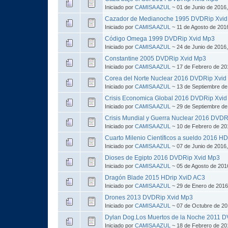
Iniciado por
CAMISA AZUL
~ 01 de Junio de 2016
Cazador de Medianoche 1995 DVDRip Xvi
Iniciado por
CAMISA AZUL
~ 11 de Agosto de 201
Código Omega 1999 DVDRip Xvid Mp3
Iniciado por
CAMISA AZUL
~ 24 de Junio de 2016
Constantine 2005 DVDRip Xvid Mp3
Iniciado por
CAMISA AZUL
~ 17 de Febrero de 20
Corea del Norte Nuclear 2016 DVDRip Xvi
Iniciado por
CAMISA AZUL
~ 13 de Septiembre de
Crisis Economica Global 2016 DVDRip Xvi
Iniciado por
CAMISA AZUL
~ 29 de Septiembre de
Crisis Mundial y Guerra Nuclear 2016 DVD
Iniciado por
CAMISA AZUL
~ 10 de Febrero de 20
Cuarto Milenio Científicos a sueldo 2016 H
Iniciado por
CAMISA AZUL
~ 07 de Junio de 2016
Dioses de Egipto 2016 DVDRip Xvid Mp3
Iniciado por
CAMISA AZUL
~ 05 de Agosto de 201
Dragón Blade 2015 HDrip XviD AC3
Iniciado por
CAMISA AZUL
~ 29 de Enero de 2016
Drones 2013 DVDRip Xvid Mp3
Iniciado por
CAMISA AZUL
~ 07 de Octubre de 20
Dylan Dog.Los Muertos de la Noche 2011 
Iniciado por
CAMISA AZUL
~ 18 de Febrero de 20