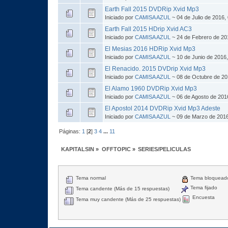
Earth Fall 2015 DVDRip Xvid Mp3
Iniciado por
CAMISA AZUL
~ 04 de Julio de 2016,
Earth Fall 2015 HDrip Xvid AC3
Iniciado por
CAMISA AZUL
~ 24 de Febrero de 20
El Mesias 2016 HDRip Xvid Mp3
Iniciado por
CAMISA AZUL
~ 10 de Junio de 2016
El Renacido. 2015 DVDrip Xvid Mp3
Iniciado por
CAMISA AZUL
~ 08 de Octubre de 20
El Alamo 1960 DVDRip Xvid Mp3
Iniciado por
CAMISA AZUL
~ 06 de Agosto de 201
El Apostol 2014 DVDRip Xvid Mp3 Adeste
Iniciado por
CAMISA AZUL
~ 09 de Marzo de 2016
Páginas:
1
[
2
]
3
4
...
11
KAPITALSIN
»
OFFTOPIC
»
SERIES/PELICULAS
Tema normal
Tema bloquead
Tema fijado
Tema candente (Más de 15 respuestas)
Encuesta
Tema muy candente (Más de 25 respuestas)