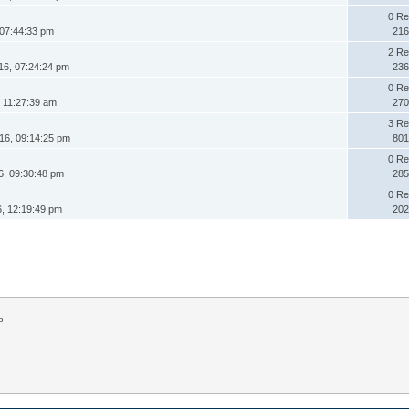
0 Re
 07:44:33 pm
216
2 Re
16, 07:24:24 pm
236
0 Re
, 11:27:39 am
270
3 Re
16, 09:14:25 pm
801
0 Re
6, 09:30:48 pm
285
0 Re
, 12:19:49 pm
202
o