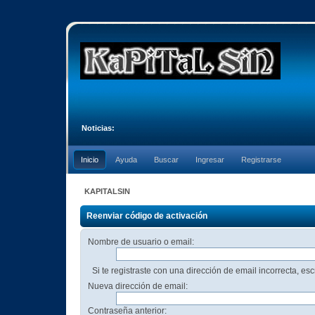
Noticias:
Inicio
Ayuda
Buscar
Ingresar
Registrarse
KAPITALSIN
Reenviar código de activación
Nombre de usuario o email:
Si te registraste con una dirección de email incorrecta, es
Nueva dirección de email:
Contraseña anterior: