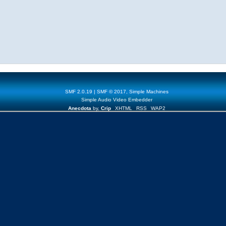
SMF 2.0.19
|
SMF © 2017
,
Simple Machines
Simple Audio Video Embedder
Anecdota
by,
Crip
XHTML
RSS
WAP2