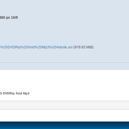
s
480 px 16/9
%20DVDRip%20Xvid%20Mp3%20Adeste.avi
(978.83 MiB)
15 DVDRip Xvid Mp3