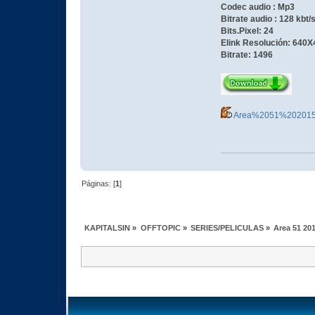
Codec audio : Mp3
Bitrate audio : 128 kbt/
Bits.Pixel: 24
Elink Resolución: 640X
Bitrate: 1496
Area%2051%202015
Páginas: [
1
]
KAPITALSIN
»
OFFTOPIC
»
SERIES/PELICULAS
»
Area 51 20