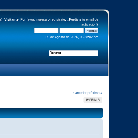
a),
Visitante
. Por favor,
ingresa
o
regístrate
. ¿Perdiste tu
email de
activación
?
09 de Agosto de 2026, 03:38:02 pm
« anterior
próximo »
IMPRIMIR