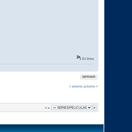
En línea
IMPRIMIR
« anterior
próximo »
Ir a: