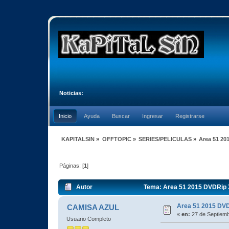
Noticias:
Inicio
Ayuda
Buscar
Ingresar
Registrarse
KAPITALSIN
»
OFFTOPIC
»
SERIES/PELICULAS
»
Area 51 20
Páginas: [
1
]
Autor
Tema: Area 51 2015 DVDRip X
Area 51 2015 DV
CAMISA AZUL
«
en:
27 de Septiemb
Usuario Completo