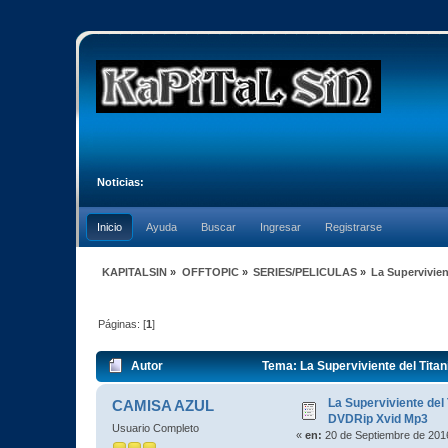
Noticias:
Inicio
Ayuda
Buscar
Ingresar
Registrarse
KAPITALSIN
»
OFFTOPIC
»
SERIES/PELICULAS
»
La Supervivien
Páginas: [
1
]
Autor
Tema: La Superviviente del Tita
La Superviviente del 
CAMISA AZUL
DVDRip Xvid Mp3
Usuario Completo
«
en:
20 de Septiembre de 2016