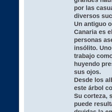
por las casu
diversos su
Un antiguo 
Canaria es 
personas ase
insólito. Un
trabajo como
huyendo pres
sus ojos.
Desde los al
este árbol c
Su corteza, 
puede result
druidas la e