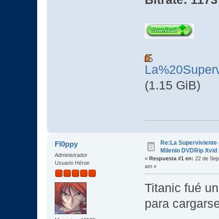
La%20Super
(1.15 GiB)
Re:La Superviviente 
Fl0ppy
Milenio DVDRip Xvid
Administrador
«
Respuesta #1 en:
22 de Sep
Usuario Héroe
am »
Titanic fué u
para cargarse