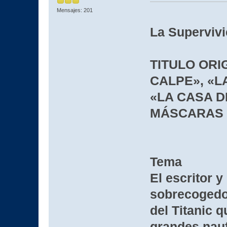
Mensajes: 201
La Supervivi
TITULO ORI
CALPE», «L
«LA CASA D
MÁSCARAS 
Tema
El escritor y
sobrecogedor
del Titanic q
grandes nauf