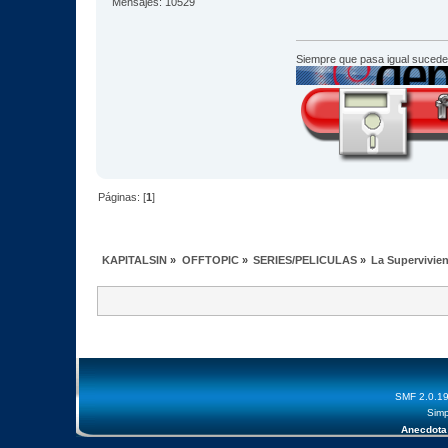
Mensajes: 10529
Siempre que pasa igual sucede
Páginas: [
1
]
KAPITALSIN
»
OFFTOPIC
»
SERIES/PELICULAS
»
La Supervivien
SMF 2.0.1
Simp
Anecdota