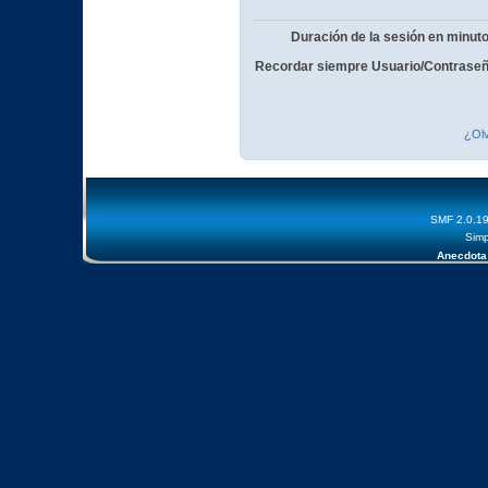
Duración de la sesión en minut
Recordar siempre Usuario/Contraseñ
¿Olv
SMF 2.0.1
Simp
Anecdota