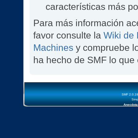
características más p
Para más información ac
favor consulte la
Wiki de
Machines
y compruebe l
ha hecho de SMF lo que 
SMF 2.0.1
Simp
Anecdota