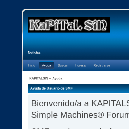
Noticias:
Inicio
Ayuda
Buscar
Ingresar
Registrarse
KAPITALSIN
»
Ayuda
Ayuda de Usuario de SMF
Bienvenido/a a KAPITALS
Simple Machines® Foru